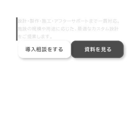
自然と人が調和する、有機的でリラックスした空間を
創出します。
設計・製作・施工・アフターサポートまで一貫対応。
施設の規模や用途に応じた、最適なカスタム設計
をご提案します。
導入相談をする
資料を見る
SCROLL